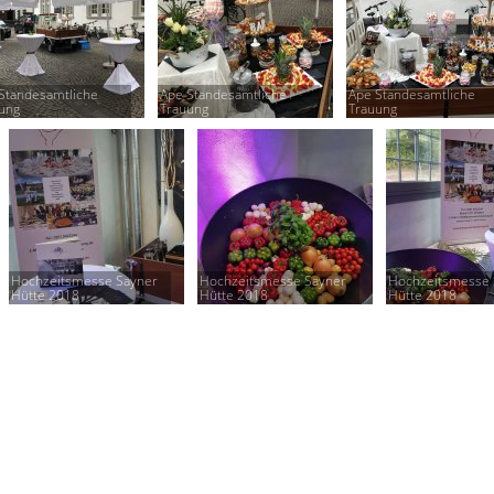
Standesamtliche
Ape Standesamtliche
Ape Standesamtliche
ung
Trauung
Trauung
Hochzeitsmesse Sayner
Hochzeitsmesse Sayner
Hochzeitsmesse 
Hütte 2018
Hütte 2018
Hütte 2018
Startseite
Facebook
Impressum
Datenschutz
© copyright 2023 |
Blum's Veranstaltungsservice